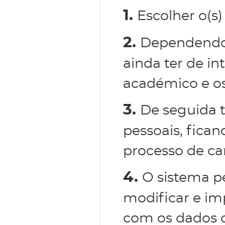
1.
Escolher o(s)
2.
Dependendo 
ainda ter de in
académico e os
3.
De seguida 
pessoais, fican
processo de ca
4.
O sistema p
modificar e im
com os dados d