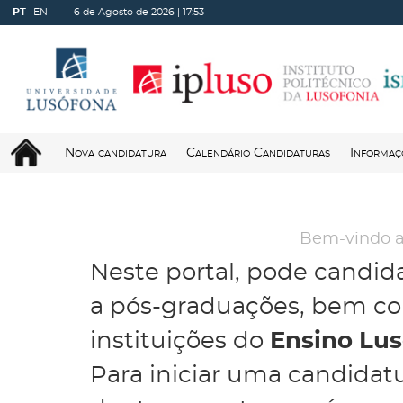
PT
EN
6 de Agosto de 2026 |
17:53
Nova candidatura
Calendário Candidaturas
Informaç
Bem-vindo a
Neste portal, pode candida
a pós-graduações, bem com
instituições do
Ensino Lu
Para iniciar uma candidatu