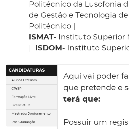
Politécnico da Lusofonia de
de Gestão e Tecnologia de
Politécnico |
ISMAT
- Instituto Superio
|
ISDOM
- Instituto Super
CANDIDATURAS
Aqui vai poder fa
Alunos Externos
que pretende e 
CTeSP
Formação Livre
terá que:
Licenciatura
Mestrado/Doutoramento
Possuir um regist
Pós-Graduação