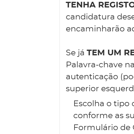
TENHA REGIST
candidatura des
encaminharão ao 
Se já
TEM UM R
Palavra-chave na
autenticação (po
superior esquerd
Escolha o tipo
conforme as su
Formulário de 