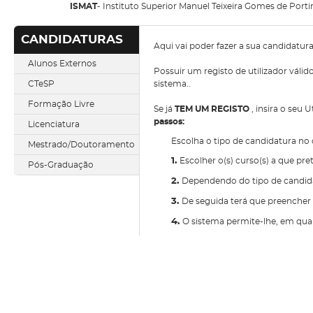
ISMAT
- Instituto Superior Manuel Teixeira Gomes de Port
CANDIDATURAS
Aqui vai poder fazer a sua candidatur
Alunos Externos
Possuir um registo de utilizador válid
CTeSP
sistema..
Formação Livre
Se já
TEM UM REGISTO
, insira o seu 
passos:
Licenciatura
Escolha o tipo de candidatura no
Mestrado/Doutoramento
1.
Escolher o(s) curso(s) a que pr
Pós-Graduação
2.
Dependendo do tipo de candidat
3.
De seguida terá que preencher 
4.
O sistema permite-lhe, em qual