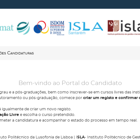
ões Candidaturas
Bem-vindo ao Portal do Candidato
 grau e a pós-graduações, bem como inscrever-se em cursos livres das inst
 doutoramento ou pós-graduação, comece por
criar um registo e confirmar 
 igualmente de criar um novo registo.
ção Livre
e escolha o curso pretendido.
bmeter a candidatura e acompanhar o estado do processo em tempo real.
ituto Politécnico da Lusofonia de Lisboa | I
SLA
- Instituto Politécnico de Ges