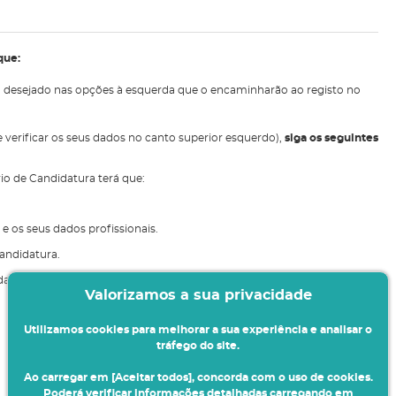
que:
ra desejado nas opções à esquerda que o encaminharão ao registo no
e verificar os seus dados no canto superior esquerdo),
siga os seguintes
io de Candidatura terá que:
 os seus dados profissionais.
candidatura.
dos da sua candidatura e validar se a mesma foi aceite.
Valorizamos a sua privacidade
Utilizamos cookies para melhorar a sua experiência e analisar o
tráfego do site.
Ao carregar em [Aceitar todos], concorda com o uso de cookies.
Poderá verificar informações detalhadas carregando em