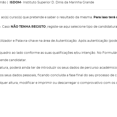
imão |
ISDOM
- Instituto Superior D. Dinis da Marinha Grande
a ao(s) curso(s) que pretende e saber o resultado da mesma.
Para isso terá 
o. Caso
NÃO TENHA REGISTO
,registe-se aqui selecione tipo de candidatu
Utilizador e Palavra-chave na área de Autenticação. Após autenticação (pod
 quadro ao lado conforme as suas qualificações e/ou intenção. No Formulár
etende candidatar.
ura, poderá ainda ter de introduzir os seus dados de percurso académico e
os seus dados pessoais, ficando concluída a fase final do seu processo de 
quer altura, modificar e imprimir ou descarregar o comprovativo com os da