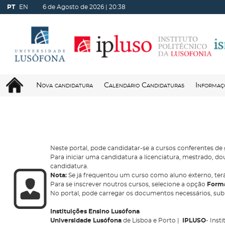
PT
EN
6 de Agosto de 2026 |
20:38
Nova candidatura
Calendário Candidaturas
Informaç
Neste portal, pode candidatar-se a cursos conferentes de
Para iniciar uma candidatura a licenciatura, mestrado,
candidatura.
Nota:
Se já frequentou um curso como aluno externo, terá
Para se inscrever noutros cursos, selecione a opção
Forma
No portal, pode carregar os documentos necessários, su
Instituições Ensino Lusófona
Universidade Lusófona
de Lisboa e Porto |
IPLUSO
- Inst