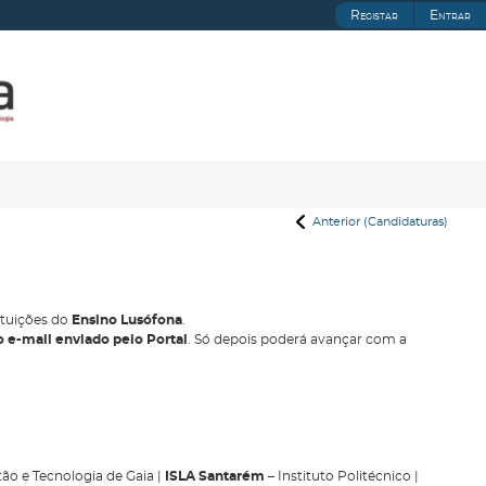
Registar
Entrar
Anterior (Candidaturas)
ituições do
Ensino Lusófona
.
o e-mail enviado pelo Portal
. Só depois poderá avançar com a
tão e Tecnologia de Gaia |
ISLA Santarém
– Instituto Politécnico |