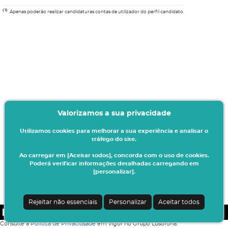
(1)
Apenas poderão realizar candidaturas contas de utilizador do perfil candidato.
Valorizamos a sua privacidade
Utilizamos cookies para melhorar a sua experiência e analisar o
tráfego do site.
Ao carregar em [Aceitar todos], concorda com o uso de cookies.
Poderá verificar informações detalhadas carregando em
[personalizar].
Rejeitar não essenciais
Personalizar
Aceitar todos
CSSnet - Aplicacao Web | v24.0.4-8 (24.0.4)
|
COFAC
Consulte a
Política de Privacidsade
em vigor no Grupo Lusófona.