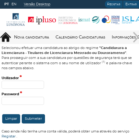
PT
EN
Versão Desktop
Registar
Entrar
Nova candidatura
Calendário Candidaturas
Informações 
Selecionou efetuar uma candidatura ao abrigo do regime
"Candidatura a
Licenciatura - Titulares de Licenciatura Mestrado ou Doutoramento"
.
Para prosseguir com a sua candidatura por questões de segurança terá que se
(1)
autenticar perante o sistema com o seu nome de utilizador
e palavra-chave
nos campos abaixo.
*
Utilizador
*
Password
Caso ainda não tenha uma conta válida, poderá obter uma através do serviço
Registar
.