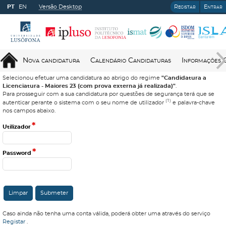
PT
EN
Versão Desktop
Registar
Entrar
Nova candidatura
Calendário Candidaturas
Informações 
Selecionou efetuar uma candidatura ao abrigo do regime
"Candidatura a
Licenciatura - Maiores 23 (com prova externa já realizada)"
.
Para prosseguir com a sua candidatura por questões de segurança terá que se
(1)
autenticar perante o sistema com o seu nome de utilizador
e palavra-chave
nos campos abaixo.
*
Utilizador
*
Password
Caso ainda não tenha uma conta válida, poderá obter uma através do serviço
Registar
.