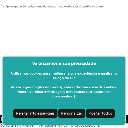
(1)
Apenas poderão realizar candidaturas contas de utilizador do perfil candidato.
Valorizamos a sua privacidade
Utilizamos cookies para melhorar a sua experiência e analisar o
tráfego do site.
Ao carregar em [Aceitar todos], concorda com o uso de cookies.
Poderá verificar informações detalhadas carregando em
[personalizar].
Rejeitar não essenciais
Personalizar
Aceitar todos
CSSnet - Aplicacao Web | v24.0.4-8 (24.0.4)
|
COFAC
Consulte a
Política de Privacidsade
em vigor no Grupo Lusófona.