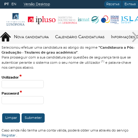
PT
EN
Versão Desktop
Registar
Entrar
Nova candidatura
Calendário Candidaturas
Informações 
Selecionou efetuar uma candidatura ao abrigo do regime
"Candidatura a Pós-
Graduação - Titulares de grau académico"
.
Para prosseguir com a sua candidatura por questões de segurança terá que se
(1)
autenticar perante o sistema com o seu nome de utilizador
e palavra-chave
nos campos abaixo.
*
Utilizador
*
Password
Caso ainda não tenha uma conta válida, poderá obter uma através do serviço
Registar
.