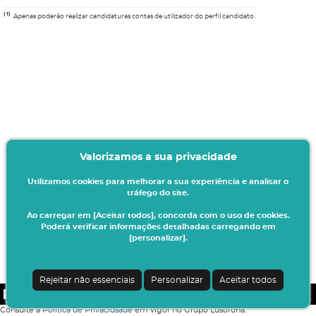
(1)
Apenas poderão realizar candidaturas contas de utilizador do perfil candidato.
Valorizamos a sua privacidade
Utilizamos cookies para melhorar a sua experiência e analisar o
tráfego do site.
Ao carregar em [Aceitar todos], concorda com o uso de cookies.
Poderá verificar informações detalhadas carregando em
[personalizar].
Rejeitar não essenciais
Personalizar
Aceitar todos
CSSnet - Aplicacao Web | v24.0.4-8 (24.0.4)
|
COFAC
Consulte a
Política de Privacidsade
em vigor no Grupo Lusófona.