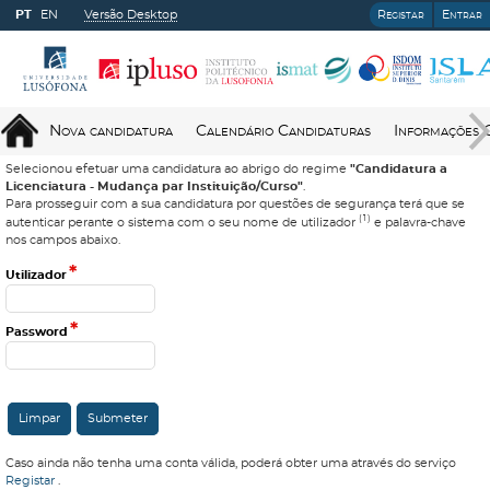
PT
EN
Versão Desktop
Registar
Entrar
Nova candidatura
Calendário Candidaturas
Informações 
Selecionou efetuar uma candidatura ao abrigo do regime
"Candidatura a
Licenciatura - Mudança par Instituição/Curso"
.
Para prosseguir com a sua candidatura por questões de segurança terá que se
(1)
autenticar perante o sistema com o seu nome de utilizador
e palavra-chave
nos campos abaixo.
*
Utilizador
*
Password
Caso ainda não tenha uma conta válida, poderá obter uma através do serviço
Registar
.