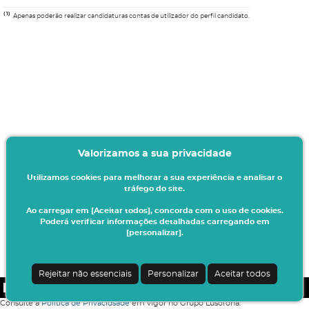
(1)
Apenas poderão realizar candidaturas contas de utilizador do perfil candidato.
Valorizamos a sua privacidade
Utilizamos cookies para melhorar a sua experiência e analisar o
tráfego do site.
Ao carregar em [Aceitar todos], concorda com o uso de cookies.
Poderá verificar informações detalhadas carregando em
[personalizar].
Rejeitar não essenciais
Personalizar
Aceitar todos
CSSnet - Aplicacao Web | v24.0.4-8 (24.0.4)
|
COFAC
Consulte a
Política de Privacidsade
em vigor no Grupo Lusófona.