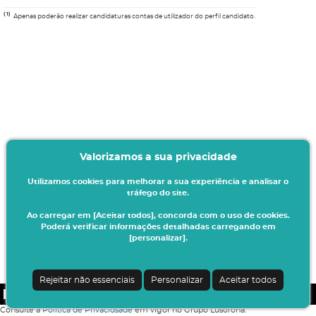
(1)
Apenas poderão realizar candidaturas contas de utilizador do perfil candidato.
Valorizamos a sua privacidade
Utilizamos cookies para melhorar a sua experiência e analisar o
tráfego do site.
Ao carregar em [Aceitar todos], concorda com o uso de cookies.
Poderá verificar informações detalhadas carregando em
[personalizar].
Rejeitar não essenciais
Personalizar
Aceitar todos
CSSnet - Aplicacao Web | v24.0.4-8 (24.0.4)
|
COFAC
Consulte a
Política de Privacidsade
em vigor no Grupo Lusófona.