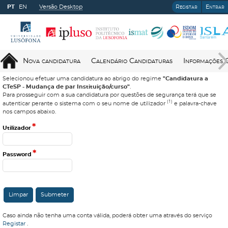
PT
EN
Versão Desktop
Registar
Entrar
Nova candidatura
Calendário Candidaturas
Informações 
Selecionou efetuar uma candidatura ao abrigo do regime
"Candidatura a
CTeSP - Mudança de par Instituição/curso"
.
Para prosseguir com a sua candidatura por questões de segurança terá que se
(1)
autenticar perante o sistema com o seu nome de utilizador
e palavra-chave
nos campos abaixo.
*
Utilizador
*
Password
Caso ainda não tenha uma conta válida, poderá obter uma através do serviço
Registar
.