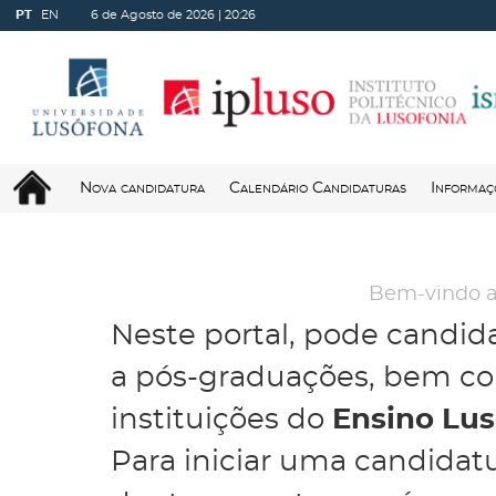
PT
EN
6 de Agosto de 2026 |
20:26
Nova candidatura
Calendário Candidaturas
Informaç
Bem-vindo a
Neste portal, pode candida
a pós-graduações, bem com
instituições do
Ensino Lu
Para iniciar uma candidatu