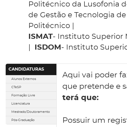
Politécnico da Lusofonia de
de Gestão e Tecnologia de
Politécnico |
ISMAT
- Instituto Superio
|
ISDOM
- Instituto Super
CANDIDATURAS
Aqui vai poder fa
Alunos Externos
que pretende e 
CTeSP
Formação Livre
terá que:
Licenciatura
Mestrado/Doutoramento
Possuir um regist
Pós-Graduação