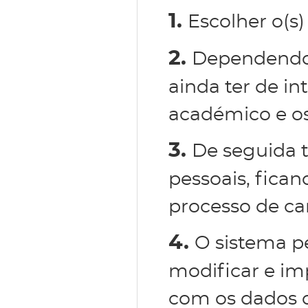
1.
Escolher o(s)
2.
Dependendo 
ainda ter de in
académico e os
3.
De seguida 
pessoais, fican
processo de ca
4.
O sistema p
modificar e im
com os dados d