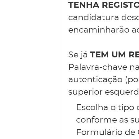
TENHA REGIST
candidatura des
encaminharão ao 
Se já
TEM UM R
Palavra-chave na
autenticação (po
superior esquerd
Escolha o tipo
conforme as su
Formulário de 