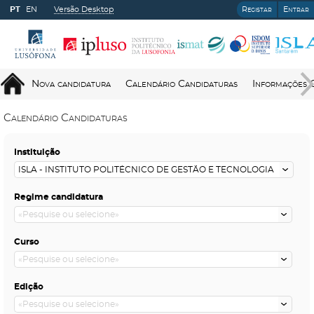
PT
EN
Versão Desktop
Registar
Entrar
Nova candidatura
Calendário Candidaturas
Informações 
Calendário Candidaturas
Instituição
Regime candidatura
Curso
Edição